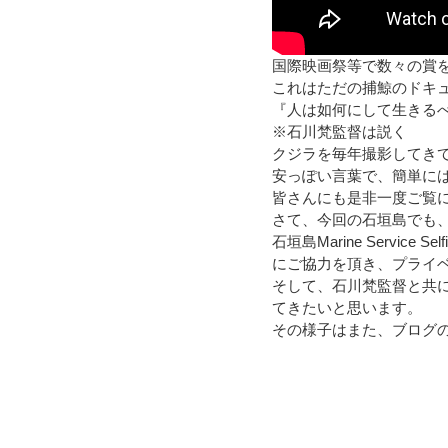
国際映画祭等で数々の賞
これはただの捕鯨のドキ
『人は如何にして生きる
※石川梵監督は説く
クジラを毎年撮影してき
安っぽい言葉で、簡単に
皆さんにも是非一度ご覧
さて、今回の石垣島でも
石垣島Marine Service Self
にご協力を頂き、プライ
そして、
石川梵監督
と共
てきたいと思います。
その様子はまた、ブログ