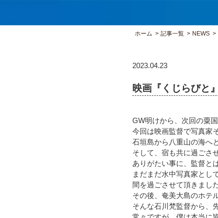
ホーム
記事一覧
NEWS
2023.04.23
映画『くじらびと
GW明けから、次回の粟
今回は映画監督で写真家
石垣島から八重山の海へ
そして、宿も共に過ごさ
ありがたい事に、監督と
まだまだ水中写真家とし
間を過ごさせて頂きまし
その後、奄美大島のホテ
そんな
石川梵監督
から、
常々ですが、僕は本当に