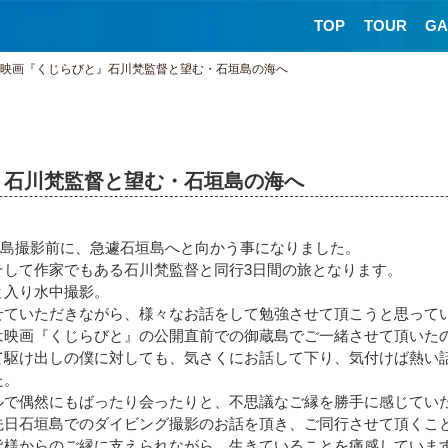
TOP
TOUR
GA
映画『くじらびと』石川梵監督と望む・石垣島の海へ
』石川梵監督と望む・石垣島の海へ
国島撮影前に、急遽石垣島へと向かう事になりました。
そして作家でもある
石川梵監督
と同行3日間の旅となります。
と入り水中撮影。
せていただきながら、様々なお話をして勉強させて頂こうと思って
は映画『くじらびと』の公開直前での御蔵島でご一緒させて頂いた
て駆け出しの僕に対しても、気さくにお話して下り、気付けば熱い
た。
ルで偶然にもばったり会ったりと、不思議なご縁を勝手に感じてい
先日石垣島でのダイビング撮影のお話を頂き、ご同行させて頂くこ
皆様からのご縁に支えられながら、生きていることを痛感していま